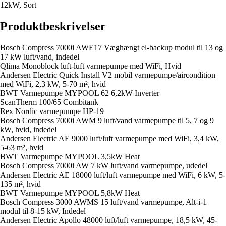
12kW, Sort
Produktbeskrivelser
Bosch Compress 7000i AWE17 Væghængt el-backup modul til 13 og
17 kW luft/vand, indedel
Qlima Monoblock luft-luft varmepumpe med WiFi, Hvid
Andersen Electric Quick Install V2 mobil varmepumpe/aircondition
med WiFi, 2,3 kW, 5-70 m², hvid
BWT Varmepumpe MYPOOL 62 6,2kW Inverter
ScanTherm 100/65 Combitank
Rex Nordic varmepumpe HP-19
Bosch Compress 7000i AWM 9 luft/vand varmepumpe til 5, 7 og 9
kW, hvid, indedel
Andersen Electric AE 9000 luft/luft varmepumpe med WiFi, 3,4 kW,
5-63 m², hvid
BWT Varmepumpe MYPOOL 3,5kW Heat
Bosch Compress 7000i AW 7 kW luft/vand varmepumpe, udedel
Andersen Electric AE 18000 luft/luft varmepumpe med WiFi, 6 kW, 5-
135 m², hvid
BWT Varmepumpe MYPOOL 5,8kW Heat
Bosch Compress 3000 AWMS 15 luft/vand varmepumpe, Alt-i-1
modul til 8-15 kW, Indedel
Andersen Electric Apollo 48000 luft/luft varmepumpe, 18,5 kW, 45-