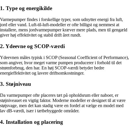
1. Type og energikilde
Varmepumper findes i forskellige typer, som udnytter energi fra luft,
jord eller vand. Luft-til-luft-modeller er ofte billigst og nemmest at
installere, mens jordvarmepumper kræver mere plads, men til gengæld
giver høj effektivitet og stabil drift året rundt.
2. Ydeevne og SCOP-værdi
Ydeevnen måles typisk i SCOP (Seasonal Coefficient of Performance),
som angiver, hvor meget varme pumpen producerer i forhold til det
strømforbrug, den har. En høj SCOP-værdi betyder bedre
energieffektivitet og lavere driftsomkostninger.
3. Støjniveau
Da varmepumper ofte placeres tæt på opholdsrum eller naboer, er
støjniveauet en vigtig faktor. Moderne modeller er designet til at være
støjsvage, men det kan stadig være en fordel at vælge en model med
lav dB-værdi, især i tætbebyggede områder.
4. Installation og placering