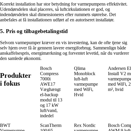
Korrekt installation har stor betydning for varmepumpens effektivitet.
Udendørsdelen skal placeres, så luftcirkulationen er god, og
indendørsdelen skal dimensioneres efter rummets størrelse. Det
anbefales at få installationen udført af en autoriseret installatør.
5. Pris og tilbagebetalingstid
Selvom varmepumper kræver en vis investering, kan de ofte tjene sig
selv hjem over få år gennem lavere energiforbrug. Sammenlign både
anskaffelsespris, energimærkning og forventet levetid, når du vurderer
den samlede økonomi.
Bosch
Qlima
Andersen El
Compress
Monoblock
Install V2 m
Produkter
7000i
luft-luft
varmepumpe/
i fokus
AWE17
varmepumpe
med WiFi, 2
Væghængt
med WiFi,
m², hvid
el-backup
Hvid
modul til 13
og 17 kW
luft/vand,
indedel
BWT
ScanTherm
Rex Nordic
Bosch Comp
Varmepumpe
100/65
varmepumpe
AWM 9 luft