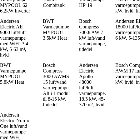
MYPOOL 62
Combitank
HP-19
varmepumpe t
6,2kW Inverter
kW, hvid, i
Andersen
BWT
Bosch
Andersen El
Electric AE
Varmepumpe
Compress
18000 luft/lu
9000 luft/luft
MYPOOL
7000i AW 7
varmepumpe
varmepumpe
3,5kW Heat
kW luft/vand
6 kW, 5-135
med WiFi, 3,4
varmepumpe,
kW, 5-63 m²,
udedel
hvid
BWT
Bosch
Andersen
Bosch Comp
Varmepumpe
Compress
Electric
AWM 17 luf
MYPOOL
3000 AWMS
Apollo
varmepumpe 
5,8kW Heat
15 luft/vand
48000
kW, hvid, i
varmepumpe,
luft/luft
Alt-i-1 modul
varmepumpe,
til 8-15 kW,
18,5 kW, 45-
Indedel
370 m², hvid
Andersen
Electric Nordic
One luft/vand
varmepumpe
med WiFi,