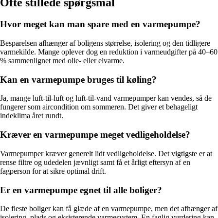
Ofte stillede spørgsmål
Hvor meget kan man spare med en varmepumpe?
Besparelsen afhænger af boligens størrelse, isolering og den tidligere
varmekilde. Mange oplever dog en reduktion i varmeudgifter på 40–60
% sammenlignet med olie- eller elvarme.
Kan en varmepumpe bruges til køling?
Ja, mange luft-til-luft og luft-til-vand varmepumper kan vendes, så de
fungerer som aircondition om sommeren. Det giver et behageligt
indeklima året rundt.
Kræver en varmepumpe meget vedligeholdelse?
Varmepumper kræver generelt lidt vedligeholdelse. Det vigtigste er at
rense filtre og udedelen jævnligt samt få et årligt eftersyn af en
fagperson for at sikre optimal drift.
Er en varmepumpe egnet til alle boliger?
De fleste boliger kan få glæde af en varmepumpe, men det afhænger af
isolering, plads og eksisterende varmesystem. En faglig vurdering kan