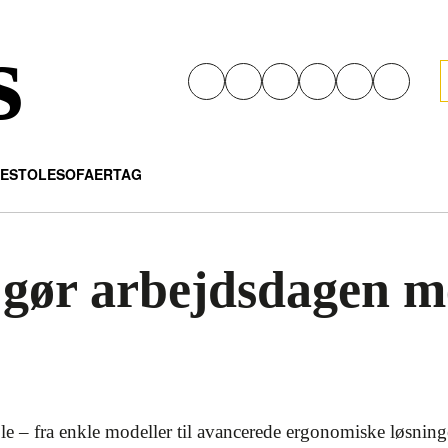
s
E
STOLE
SOFAER
TAG
 gør arbejdsdagen m
le – fra enkle modeller til avancerede ergonomiske løsninge