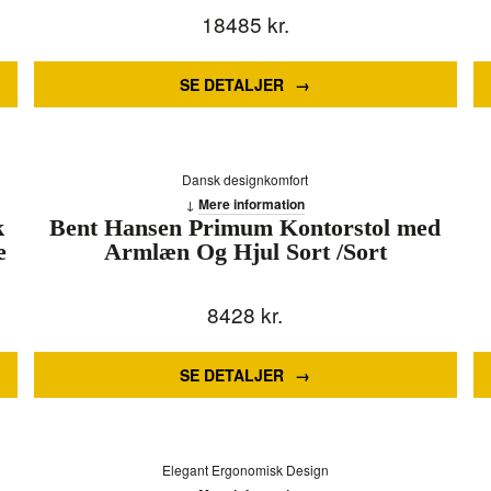
18485
kr.
SE DETALJER
Dansk designkomfort
Mere information
k
Bent Hansen Primum Kontorstol med
e
Armlæn Og Hjul Sort /Sort
8428
kr.
SE DETALJER
Elegant Ergonomisk Design