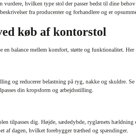
kan vurdere, hvilken type stol der passer bedst til dine beh
 beskrivelser fra producenter og forhandlere og er opsummere
ved køb af kontorstol
 en balance mellem komfort, støtte og funktionalitet. Her er
illing og reducerer belastning på ryg, nakke og skuldre. Se
passes din kropsform og arbejdsstilling.
stolen tilpasses dig. Højde, sædedybde, ryglænets hældning
øbet af dagen, hvilket forebygger træthed og spændinger.