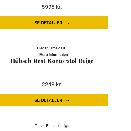
5995
kr.
SE DETALJER
Elegant arbejdsstil
Mere information
Hübsch Rest Kontorstol Beige
2249
kr.
SE DETALJER
Tidløst Eames-design