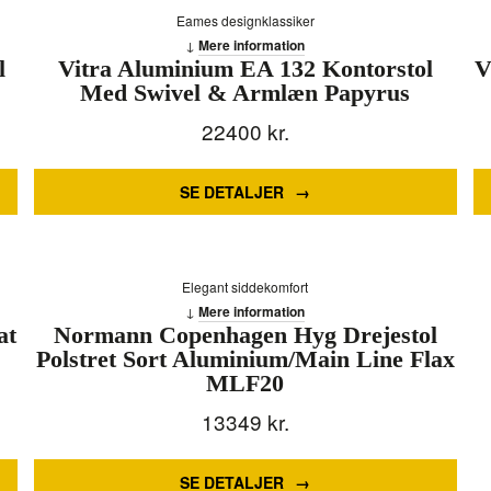
Eames designklassiker
Mere information
l
Vitra Aluminium EA 132 Kontorstol
V
Med Swivel & Armlæn Papyrus
22400
kr.
SE DETALJER
Elegant siddekomfort
Mere information
at
Normann Copenhagen Hyg Drejestol
Polstret Sort Aluminium/Main Line Flax
MLF20
13349
kr.
SE DETALJER