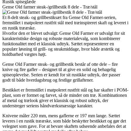
Rustik spiseglæde
Gense Old farmer steak-/grillbestik 8 dele - Træ/stål
Et 8-delt steak- og grillbestiksæt fra Gense Old Farmer-serien,
fremstillet i matpoleret rustfrit stål med træinspireret skaft og leveret i
en rustik trææske.
Hvorfor den er blevet udvalgt: Gense Old Farmer er udvalgt for sit
karakteristiske design og robuste materialevalg, som kombinerer
funktionalitet med et klassisk udtryk. Sættet repræsenterer en
populær løsning til grill- og steakmiddage, hvor både æstetik og
holdbarhed vægtes højt.
Gense Old Farmer steak- og grillbestik består af otte dele – fire
knive og fire gafler – designet til at give en solid og behagelig
spiseoplevelse. Serien er kendt for sit rustikke udtryk, der passer
godt til både hverdagsbrug og festlige grillaftener.
Bestikket er fremstillet i matpoleret rustfrit stål og har skafter i POM-
plast, som er formet og farvet, så de minder om træ. Kombinationen
af metal og trælook giver et klassisk og robust udtryk, der
understreger seriens håndværksmæssige karakter.
Knivene måler 220 mm, mens gaflerne er 197 mm lange. Sættet
leveres i en rustik trææske, som både beskytter bestikket og gør det
velegnet som gave. For at bevare skaftets udseende anbefales det at