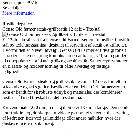
Seneste pris:
397
kr.
Se detaljer
Mere information
4
Rustik elegance
Gense Old farmer steak-/grillbestik 12 dele - Træ/stål
Et 12-delt bestiksæt fra Gense Old Farmer-serien, fremstillet i rustfrit
stål og ædeltræsstamina, designet til servering af steak og grillretter.
Hvorfor den er blevet udvalgt: Gense Old Farmer er udvalgt for sit
karakteristiske design og kombinationen af træ og stål, som gør det
til et populært valg blandt grill- og steakbestik. Sættet repræsenterer
en klassisk og holdbar løsning til både hverdag og festlige
lejligheder.
Gense Old Farmer steak- og grillbestik består af 12 dele, fordelt på
seks knive og seks gafler. Bestikket er en del af Old Farmer-serien,
som er kendt for sit robuste udtryk og materialer, der kombinerer
rustfrit stål med træskaft i ædeltræsstamina.
Knivene måler 220 mm, mens gaflerne er 197 mm lange. Den solide
konstruktion og de skarpe knivblade gør sættet velegnet til servering
af kødretter, især ved grillmiddage eller andre måltider, hvor der
ønskes et mere rustikt præg.