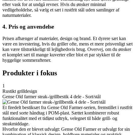
efter vask for at undgå revner. Hvis du ønsker minimal
vedligeholdelse, så vælg et sæt i rustfrit stål uden samlinger af
naturmaterialer.
4. Pris og anvendelse
Prisen afhænger af materialer, design og brand. Et dyrere sæt kan
være en investering, hvis du griller ofte, mens et mere prisvenligt sæt
kan være tilstrækkeligt til lejlighedsvis brug. Overvej, om du ønsker
et komplet sæt til mange kuverter eller blot et par stykker til de
hyggelige sommeraftener.
Produkter i fokus
1
Rustikt grilldesign
Gense Old farmer steak-/grillbestik 4 dele - Sort/stål
Et firedelt bestiksæt fra Gense Old Farmer-serien, fremstillet i rustfrit
stål med sorte håndtag i POM-plast. Sættet kombinerer robust
funktionalitet med et tidløst udtryk, velegnet til både grill- og
steakmiddage.
Hvorfor den er blevet udvalgt: Gense Old Farmer er udvalgt for sin
kombination af klassisk design, holdbare materialer og praktisk