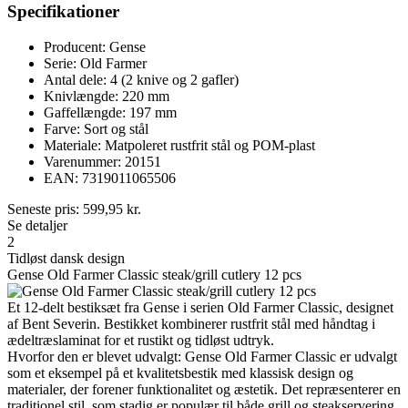
Specifikationer
Producent: Gense
Serie: Old Farmer
Antal dele: 4 (2 knive og 2 gafler)
Knivlængde: 220 mm
Gaffellængde: 197 mm
Farve: Sort og stål
Materiale: Matpoleret rustfrit stål og POM-plast
Varenummer: 20151
EAN: 7319011065506
Seneste pris:
599,95
kr.
Se detaljer
2
Tidløst dansk design
Gense Old Farmer Classic steak/grill cutlery 12 pcs
Et 12-delt bestiksæt fra Gense i serien Old Farmer Classic, designet
af Bent Severin. Bestikket kombinerer rustfrit stål med håndtag i
ædeltræslaminat for et rustikt og tidløst udtryk.
Hvorfor den er blevet udvalgt: Gense Old Farmer Classic er udvalgt
som et eksempel på et kvalitetsbestik med klassisk design og
materialer, der forener funktionalitet og æstetik. Det repræsenterer en
traditionel stil, som stadig er populær til både grill og steakservering.