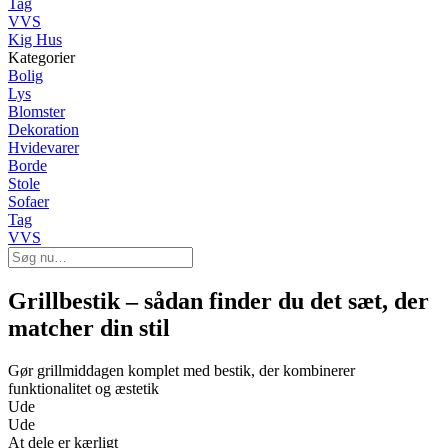
Tag
VVS
Kig Hus
Kategorier
Bolig
Lys
Blomster
Dekoration
Hvidevarer
Borde
Stole
Sofaer
Tag
VVS
Grillbestik – sådan finder du det sæt, der
matcher din stil
Gør grillmiddagen komplet med bestik, der kombinerer
funktionalitet og æstetik
Ude
Ude
At dele er kærligt