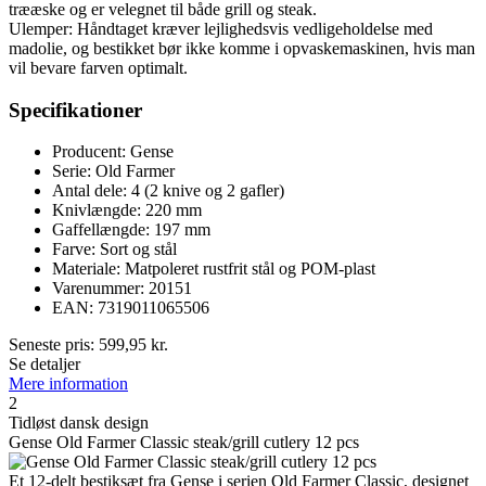
trææske og er velegnet til både grill og steak.
Ulemper: Håndtaget kræver lejlighedsvis vedligeholdelse med
madolie, og bestikket bør ikke komme i opvaskemaskinen, hvis man
vil bevare farven optimalt.
Specifikationer
Producent: Gense
Serie: Old Farmer
Antal dele: 4 (2 knive og 2 gafler)
Knivlængde: 220 mm
Gaffellængde: 197 mm
Farve: Sort og stål
Materiale: Matpoleret rustfrit stål og POM-plast
Varenummer: 20151
EAN: 7319011065506
Seneste pris:
599,95
kr.
Se detaljer
Mere information
2
Tidløst dansk design
Gense Old Farmer Classic steak/grill cutlery 12 pcs
Et 12-delt bestiksæt fra Gense i serien Old Farmer Classic, designet