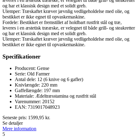
leveres i en æstetisk trææske, er velegnet til både grill- og steakretter
og har et klassisk design med et solidt greb.
Ulemper: Træskaftet kræver jævnlig vedligeholdelse med olie, og
bestikket er ikke egnet til opvaskemaskine.
Fordele: Bestikket er fremstillet af holdbart rustfrit stål og træ,
leveres i en æstetisk trææske, er velegnet til både grill- og steakretter
og har et klassisk design med et solidt greb.
Ulemper: Træskaftet kræver jævnlig vedligeholdelse med olie, og
bestikket er ikke egnet til opvaskemaskine.
Specifikationer
Producent: Gense
Serie: Old Farmer
Antal dele: 12 (6 knive og 6 gafler)
Knivlængde: 220 mm
Gaffellængde: 197 mm
Materiale: Ædeltræsstamina og rustfrit stål
Varenummer: 20152
EAN: 7319017048923
Seneste pris:
1599,95
kr.
Se detaljer
Mere information
5