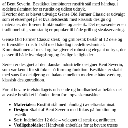
af Bent Severin. Bestikket kombinerer rustfrit stål med håndtag i
ædeltræslaminat for et rustikt og tidløst udtryk.
Hvorfor den er blevet udvalgt: Gense Old Farmer Classic er udvalgt
som et eksempel på et kvalitetsbestik med klassisk design og
materialer, der forener funktionalitet og æstetik. Det repræsenterer en
traditionel stil, som stadig er populær til både grill og steakservering.
Gense Old Farmer Classic steak- og grillbestik består af 12 dele og
er fremstillet i rustfrit stål med håndtag i ædeltræslaminat.
Kombinationen af metal og træ giver et robust og elegant udtryk, der
passer til både hverdagsbrug og festlige lejligheder.
Serien er designet af den danske industrielle designer Bent Severin,
som var kendt for sit fokus på form og funktion. Bestikket er skabt
med sans for detaljer og en balance mellem moderne håndværk og
klassisk designtradition.
For at bevare træhåndtagets udseende og holdbarhed anbefales det
at vaske bestikket i hånden frem for i opvaskemaskine.
Materialer:
Rustfrit stål med håndtag i ædeltræslaminat.
Design:
Skabt af Bent Severin med fokus på funktion og
æstetik.
Sæt:
Indeholder 12 dele – velegnet til steak og grillretter.
Vedligeholdelse:
Håndvask anbefales for at bevare træets