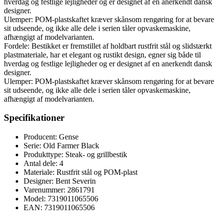
hverdag og festlige lejligheder og er designet af en anerkendt dansk
designer.
Ulemper: POM-plastskaftet kræver skånsom rengøring for at bevare
sit udseende, og ikke alle dele i serien tåler opvaskemaskine,
afhængigt af modelvarianten.
Fordele: Bestikket er fremstillet af holdbart rustfrit stål og slidstærkt
plastmateriale, har et elegant og rustikt design, egner sig både til
hverdag og festlige lejligheder og er designet af en anerkendt dansk
designer.
Ulemper: POM-plastskaftet kræver skånsom rengøring for at bevare
sit udseende, og ikke alle dele i serien tåler opvaskemaskine,
afhængigt af modelvarianten.
Specifikationer
Producent: Gense
Serie: Old Farmer Black
Produkttype: Steak- og grillbestik
Antal dele: 4
Materiale: Rustfrit stål og POM-plast
Designer: Bent Severin
Varenummer: 2861791
Model: 7319011065506
EAN: 7319011065506