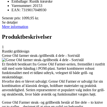
Emballage: Rustik trææske
Varenummer: 20153
EAN: 7319017048930
Seneste pris:
1099,95
kr.
Se detaljer
Mere information
Produktbeskrivelser
1
Rustikt grilldesign
Gense Old farmer steak-/grillbestik 4 dele - Sort/stål
Et firedelt bestiksæt fra Gense Old Farmer-serien, fremstillet i rustfrit
stål med sorte håndtag i POM-plast. Sættet kombinerer robust
funktionalitet med et tidløst udtryk, velegnet til både grill- og
steakmiddage.
Hvorfor den er blevet udvalgt: Gense Old Farmer er udvalgt for sin
kombination af klassisk design, holdbare materialer og praktisk
anvendelighed. Serien repræsenterer et populært valg inden for grill-
og steakbestik, hvor både æstetik og funktionalitet vægtes højt.
Gense Old Farmer steak- og grillbestik består af fire dele – to knive
og to gafler – designet til at give en solid og behagelig