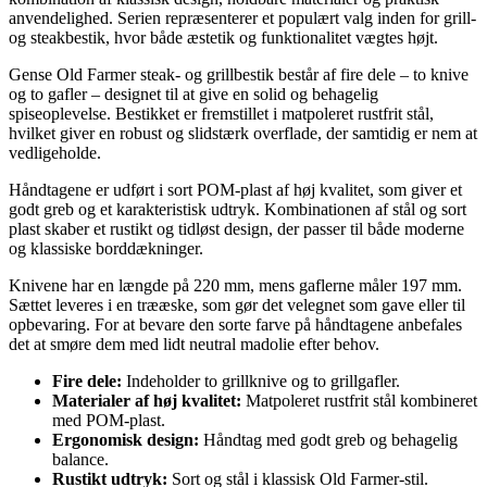
anvendelighed. Serien repræsenterer et populært valg inden for grill-
og steakbestik, hvor både æstetik og funktionalitet vægtes højt.
Gense Old Farmer steak- og grillbestik består af fire dele – to knive
og to gafler – designet til at give en solid og behagelig
spiseoplevelse. Bestikket er fremstillet i matpoleret rustfrit stål,
hvilket giver en robust og slidstærk overflade, der samtidig er nem at
vedligeholde.
Håndtagene er udført i sort POM-plast af høj kvalitet, som giver et
godt greb og et karakteristisk udtryk. Kombinationen af stål og sort
plast skaber et rustikt og tidløst design, der passer til både moderne
og klassiske borddækninger.
Knivene har en længde på 220 mm, mens gaflerne måler 197 mm.
Sættet leveres i en trææske, som gør det velegnet som gave eller til
opbevaring. For at bevare den sorte farve på håndtagene anbefales
det at smøre dem med lidt neutral madolie efter behov.
Fire dele:
Indeholder to grillknive og to grillgafler.
Materialer af høj kvalitet:
Matpoleret rustfrit stål kombineret
med POM-plast.
Ergonomisk design:
Håndtag med godt greb og behagelig
balance.
Rustikt udtryk:
Sort og stål i klassisk Old Farmer-stil.