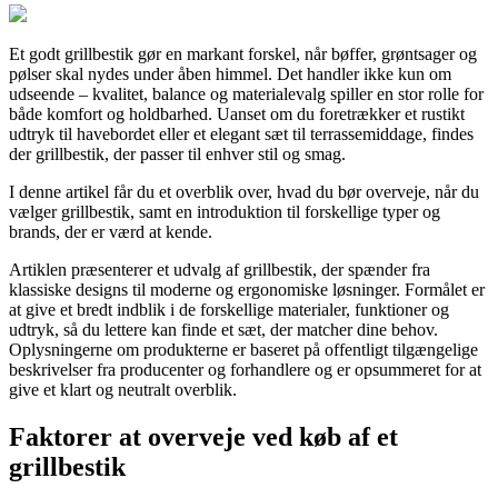
Et godt grillbestik gør en markant forskel, når bøffer, grøntsager og
pølser skal nydes under åben himmel. Det handler ikke kun om
udseende – kvalitet, balance og materialevalg spiller en stor rolle for
både komfort og holdbarhed. Uanset om du foretrækker et rustikt
udtryk til havebordet eller et elegant sæt til terrassemiddage, findes
der grillbestik, der passer til enhver stil og smag.
I denne artikel får du et overblik over, hvad du bør overveje, når du
vælger grillbestik, samt en introduktion til forskellige typer og
brands, der er værd at kende.
Artiklen præsenterer et udvalg af grillbestik, der spænder fra
klassiske designs til moderne og ergonomiske løsninger. Formålet er
at give et bredt indblik i de forskellige materialer, funktioner og
udtryk, så du lettere kan finde et sæt, der matcher dine behov.
Oplysningerne om produkterne er baseret på offentligt tilgængelige
beskrivelser fra producenter og forhandlere og er opsummeret for at
give et klart og neutralt overblik.
Faktorer at overveje ved køb af et
grillbestik