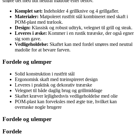
smøre det med lidt neutral madolie efter behov.
Komplet sæt:
Indeholder 4 grillknive og 4 grillgafler.
Materialer:
Matpoleret rustfrit stål kombineret med skaft i
POM-plast med trælook.
Design:
Klassisk og robust udtryk, velegnet til grill og steak.
Leveres i æske:
Kommer i en rustik trææske, der også egner
sig som gave.
Vedligeholdelse:
Skaftet kan med fordel smøres med neutral
madolie for at bevare farven.
Fordele og ulemper
Solid konstruktion i rustfrit stål
Ergonomisk skaft med træinspireret design
Leveres i praktisk og dekorativ trææske
Velegnet til både daglig brug og grillmiddage
Skaftet kræver lejlighedsvis vedligeholdelse med olie
POM-plast kan forveksles med ægte træ, hvilket kan
overraske nogle brugere
Fordele og ulemper
Fordele