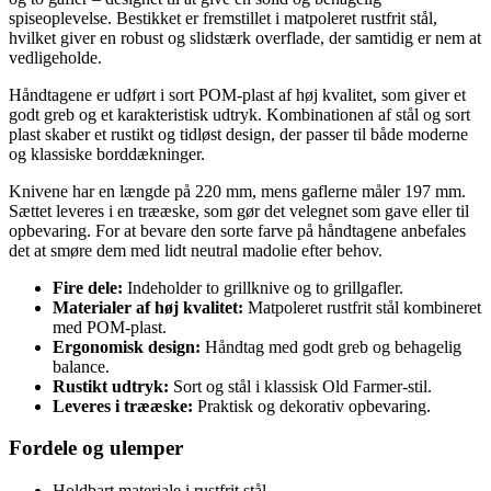
spiseoplevelse. Bestikket er fremstillet i matpoleret rustfrit stål,
hvilket giver en robust og slidstærk overflade, der samtidig er nem at
vedligeholde.
Håndtagene er udført i sort POM-plast af høj kvalitet, som giver et
godt greb og et karakteristisk udtryk. Kombinationen af stål og sort
plast skaber et rustikt og tidløst design, der passer til både moderne
og klassiske borddækninger.
Knivene har en længde på 220 mm, mens gaflerne måler 197 mm.
Sættet leveres i en trææske, som gør det velegnet som gave eller til
opbevaring. For at bevare den sorte farve på håndtagene anbefales
det at smøre dem med lidt neutral madolie efter behov.
Fire dele:
Indeholder to grillknive og to grillgafler.
Materialer af høj kvalitet:
Matpoleret rustfrit stål kombineret
med POM-plast.
Ergonomisk design:
Håndtag med godt greb og behagelig
balance.
Rustikt udtryk:
Sort og stål i klassisk Old Farmer-stil.
Leveres i trææske:
Praktisk og dekorativ opbevaring.
Fordele og ulemper
Holdbart materiale i rustfrit stål