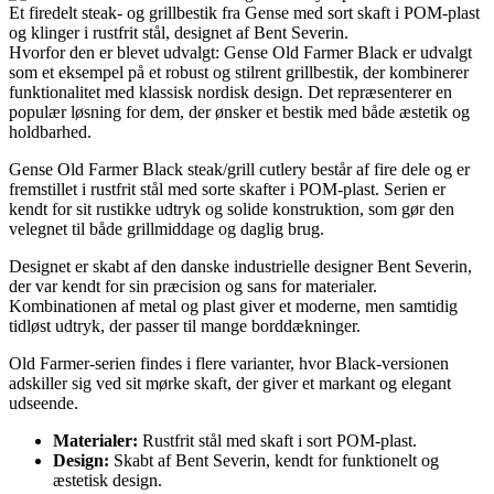
Et firedelt steak- og grillbestik fra Gense med sort skaft i POM-plast
og klinger i rustfrit stål, designet af Bent Severin.
Hvorfor den er blevet udvalgt: Gense Old Farmer Black er udvalgt
som et eksempel på et robust og stilrent grillbestik, der kombinerer
funktionalitet med klassisk nordisk design. Det repræsenterer en
populær løsning for dem, der ønsker et bestik med både æstetik og
holdbarhed.
Gense Old Farmer Black steak/grill cutlery består af fire dele og er
fremstillet i rustfrit stål med sorte skafter i POM-plast. Serien er
kendt for sit rustikke udtryk og solide konstruktion, som gør den
velegnet til både grillmiddage og daglig brug.
Designet er skabt af den danske industrielle designer Bent Severin,
der var kendt for sin præcision og sans for materialer.
Kombinationen af metal og plast giver et moderne, men samtidig
tidløst udtryk, der passer til mange borddækninger.
Old Farmer-serien findes i flere varianter, hvor Black-versionen
adskiller sig ved sit mørke skaft, der giver et markant og elegant
udseende.
Materialer:
Rustfrit stål med skaft i sort POM-plast.
Design:
Skabt af Bent Severin, kendt for funktionelt og
æstetisk design.