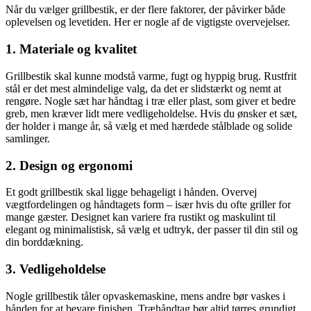
Når du vælger grillbestik, er der flere faktorer, der påvirker både
oplevelsen og levetiden. Her er nogle af de vigtigste overvejelser.
1. Materiale og kvalitet
Grillbestik skal kunne modstå varme, fugt og hyppig brug. Rustfrit
stål er det mest almindelige valg, da det er slidstærkt og nemt at
rengøre. Nogle sæt har håndtag i træ eller plast, som giver et bedre
greb, men kræver lidt mere vedligeholdelse. Hvis du ønsker et sæt,
der holder i mange år, så vælg et med hærdede stålblade og solide
samlinger.
2. Design og ergonomi
Et godt grillbestik skal ligge behageligt i hånden. Overvej
vægtfordelingen og håndtagets form – især hvis du ofte griller for
mange gæster. Designet kan variere fra rustikt og maskulint til
elegant og minimalistisk, så vælg et udtryk, der passer til din stil og
din borddækning.
3. Vedligeholdelse
Nogle grillbestik tåler opvaskemaskine, mens andre bør vaskes i
hånden for at bevare finishen. Træhåndtag bør altid tørres grundigt