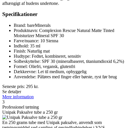
afhængigt af hudens undertone.
Specifikationer
Brand: bareMinerals
Produktnavn: Complexion Rescue Natural Matte Tinted
Moisturizer Mineral SPF 30
Farve/nuance: 10 Sienna
Indhold: 35 ml
Finish: Naturlig mat
Hudtype: Fedtet, kombineret, sensitiv
Solbeskyttelse: SPF 30 (mineralbaseret, titaniumdioxid 6,2%)
Formel: Oliefri, vegansk, glutenfri
Dækkeevne: Let til medium, opbyggelig
Anvendelse: Påføres med fingre eller børste, ryst før brug
Seneste pris:
295
kr.
Se detaljer
Mere information
3
Professionel tætning
Unipak Paksalve tube a 250 gr
En 250 grams tube med Unipak paksalve, anvendt som
tætningsmiddel ved samling af gevindforbindelser i VVS-