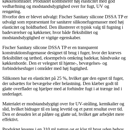
køkkenområder. Produktet kombinerer høj elasticitet med god
vedhæftning og modstandsdygtighed over for fugt, UV og
rengøring.
Hvorfor den er blevet udvalgt: Fischer Sanitary silicone DSSA TP er
udvalgt som repræsentant for sanitære silikonefugemasser med høj
elasticitet og holdbarhed. Den illustrerer et typisk valg til fugning i
badeværelser og køkkener, hvor både fleksibilitet og
modstandsdygtighed er vigtige egenskaber.
Fischer Sanitary silicone DSSA TP er en transparent
konstruktionsfugemasse designet til brug i fuger, hvor der kræves
fleksibilitet og tæthed, eksempelvis omkring badekar, håndvaske og
køkkenborde. Den er velegnet til hjørne-, bevægelses- og
forbindelsesfuger i områder med høj fugtighed.
Silikonen har en elasticitet på 25 %, hvilket gør den egnet til fuger,
der udsættes for bevægelse eller belastning. Den klæber godt til
glatte overflader og hjælper med at forhindre fugt i at trænge ind i
underlaget.
Materialet er modstandsdygtigt over for UV-stråling, kemikalier og
slid, hvilket bidrager til en lang levetid og et pænt resultat over tid.
Den er desuden let at påføre og glatte ud, hvilket gør arbejdet mere
effektivt.
Produktet leveres i en 310 ml patron og er klar til brug uden behov