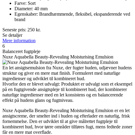
Farve: Sort
Diameter: 40 mm
Egenskaber: Brandhæmmende, fleksibel, ekspanderende ved
brand
Seneste pris:
250
kr.
Se detaljer
Mere information
6
Balanceret fugtpleje
Nuxe Aquabella Beauty-Revealing Moisturising Emulsion
En let ansigtsemulsion fra Nuxe, der fugter huden, udjævner hudens
struktur og giver en mere mat finish. Formuleret med naturlige
ingredienser og udviklet til kombineret hud.
Hvorfor den er blevet udvalgt: Produktet er udvalgt som et eksempel
på en fugtgivende ansigtspleje til kombineret hud, der kombinerer
naturlige ingredienser med en let konsistens og en balancerende
effekt på hudens glans og fugtniveau.
Nuxe Aquabella Beauty-Revealing Moisturising Emulsion er en let
ansigtscreme, der smelter ind i huden og efterlader en naturlig, frisk
fornemmelse. Den er udviklet til at give målrettet fugtpleje til
kombineret hud, hvor tørre områder tilføres fugt, mens fedtede zoner
får en mere mat overflade.