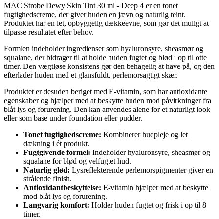
MAC Strobe Dewy Skin Tint 30 ml - Deep 4 er en tonet
fugtighedscreme, der giver huden en jævn og naturlig teint.
Produktet har en let, opbyggelig dækkeevne, som gør det muligt at
tilpasse resultatet efter behov.
Formlen indeholder ingredienser som hyaluronsyre, sheasmør og
squalane, der bidrager til at holde huden fugtet og blød i op til otte
timer. Den vægtløse konsistens gør den behagelig at have på, og den
efterlader huden med et glansfuldt, perlemorsagtigt skær.
Produktet er desuden beriget med E-vitamin, som har antioxidante
egenskaber og hjælper med at beskytte huden mod påvirkninger fra
blåt lys og forurening. Den kan anvendes alene for et naturligt look
eller som base under foundation eller pudder.
Tonet fugtighedscreme:
Kombinerer hudpleje og let
dækning i ét produkt.
Fugtgivende formel:
Indeholder hyaluronsyre, sheasmør og
squalane for blød og velfugtet hud.
Naturlig glød:
Lysreflekterende perlemorspigmenter giver en
strålende finish.
Antioxidantbeskyttelse:
E-vitamin hjælper med at beskytte
mod blåt lys og forurening.
Langvarig komfort:
Holder huden fugtet og frisk i op til 8
timer.