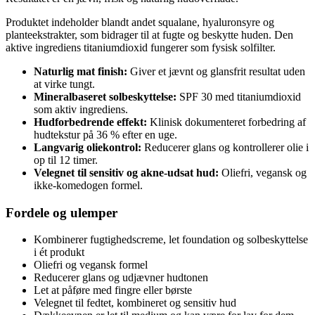
Produktet indeholder blandt andet squalane, hyaluronsyre og
planteekstrakter, som bidrager til at fugte og beskytte huden. Den
aktive ingrediens titaniumdioxid fungerer som fysisk solfilter.
Naturlig mat finish:
Giver et jævnt og glansfrit resultat uden
at virke tungt.
Mineralbaseret solbeskyttelse:
SPF 30 med titaniumdioxid
som aktiv ingrediens.
Hudforbedrende effekt:
Klinisk dokumenteret forbedring af
hudtekstur på 36 % efter en uge.
Langvarig oliekontrol:
Reducerer glans og kontrollerer olie i
op til 12 timer.
Velegnet til sensitiv og akne-udsat hud:
Oliefri, vegansk og
ikke-komedogen formel.
Fordele og ulemper
Kombinerer fugtighedscreme, let foundation og solbeskyttelse
i ét produkt
Oliefri og vegansk formel
Reducerer glans og udjævner hudtonen
Let at påføre med fingre eller børste
Velegnet til fedtet, kombineret og sensitiv hud