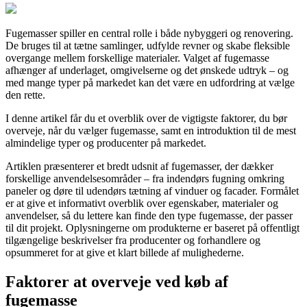
Fugemasser spiller en central rolle i både nybyggeri og renovering.
De bruges til at tætne samlinger, udfylde revner og skabe fleksible
overgange mellem forskellige materialer. Valget af fugemasse
afhænger af underlaget, omgivelserne og det ønskede udtryk – og
med mange typer på markedet kan det være en udfordring at vælge
den rette.
I denne artikel får du et overblik over de vigtigste faktorer, du bør
overveje, når du vælger fugemasse, samt en introduktion til de mest
almindelige typer og producenter på markedet.
Artiklen præsenterer et bredt udsnit af fugemasser, der dækker
forskellige anvendelsesområder – fra indendørs fugning omkring
paneler og døre til udendørs tætning af vinduer og facader. Formålet
er at give et informativt overblik over egenskaber, materialer og
anvendelser, så du lettere kan finde den type fugemasse, der passer
til dit projekt. Oplysningerne om produkterne er baseret på offentligt
tilgængelige beskrivelser fra producenter og forhandlere og
opsummeret for at give et klart billede af mulighederne.
Faktorer at overveje ved køb af
fugemasse