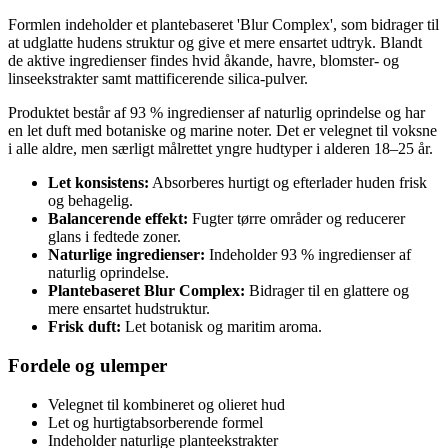
Formlen indeholder et plantebaseret 'Blur Complex', som bidrager til
at udglatte hudens struktur og give et mere ensartet udtryk. Blandt
de aktive ingredienser findes hvid åkande, havre, blomster- og
linseekstrakter samt mattificerende silica-pulver.
Produktet består af 93 % ingredienser af naturlig oprindelse og har
en let duft med botaniske og marine noter. Det er velegnet til voksne
i alle aldre, men særligt målrettet yngre hudtyper i alderen 18–25 år.
Let konsistens:
Absorberes hurtigt og efterlader huden frisk
og behagelig.
Balancerende effekt:
Fugter tørre områder og reducerer
glans i fedtede zoner.
Naturlige ingredienser:
Indeholder 93 % ingredienser af
naturlig oprindelse.
Plantebaseret Blur Complex:
Bidrager til en glattere og
mere ensartet hudstruktur.
Frisk duft:
Let botanisk og maritim aroma.
Fordele og ulemper
Velegnet til kombineret og olieret hud
Let og hurtigtabsorberende formel
Indeholder naturlige planteekstrakter