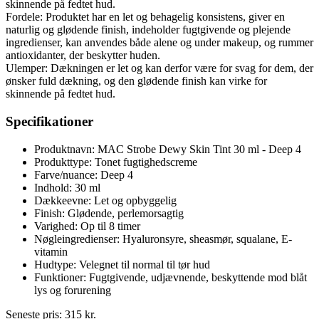
skinnende på fedtet hud.
Fordele: Produktet har en let og behagelig konsistens, giver en
naturlig og glødende finish, indeholder fugtgivende og plejende
ingredienser, kan anvendes både alene og under makeup, og rummer
antioxidanter, der beskytter huden.
Ulemper: Dækningen er let og kan derfor være for svag for dem, der
ønsker fuld dækning, og den glødende finish kan virke for
skinnende på fedtet hud.
Specifikationer
Produktnavn: MAC Strobe Dewy Skin Tint 30 ml - Deep 4
Produkttype: Tonet fugtighedscreme
Farve/nuance: Deep 4
Indhold: 30 ml
Dækkeevne: Let og opbyggelig
Finish: Glødende, perlemorsagtig
Varighed: Op til 8 timer
Nøgleingredienser: Hyaluronsyre, sheasmør, squalane, E-
vitamin
Hudtype: Velegnet til normal til tør hud
Funktioner: Fugtgivende, udjævnende, beskyttende mod blåt
lys og forurening
Seneste pris:
315
kr.