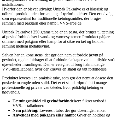
installationer.
Hvorfor den er blevet udvalgt: Unipak Paksalve er et klassisk og
udbredt produkt inden for tætning af rørforbindelser. Den er udvalgt
som repræsentant for traditionelle tætningsmidler, der bruges
sammen med pakgarn eller hamp i VVS-arbejde.
Unipak Paksalve i 250 grams tube er en pasta, der bruges til tætning
af gevindforbindelser i vand- og varmesystemer. Produktet påføres
sammen med pakgarn eller hamp for at sikre en tæt og holdbar
samling mellem metalgevind.
Salven har en konsistens, der gør den nem at fordele jævnt på
gevindet, og den bidrager til at forhindre lækager ved at udfylde små
ujævnheder i samlingen. Den er velegnet til brug i almindelige
VVS-installationer, hvor der kræves en stabil og tæt forbindelse.
Produktet leveres i en praktisk tube, som gør det nemt at dosere den
ønskede mængde uden spild. Det er et standardprodukt i mange
professionelle og private værksteder, hvor pålidelig tætning er
nødvendig.
Tætningsmiddel til gevindforbindelser:
Sikrer tæthed i
VVS-installationer.
Nem påføring:
Leveres i tube, der gør doseringen enkel.
Anvendes med pakgarn eller hamp:
Giver en holdbar og