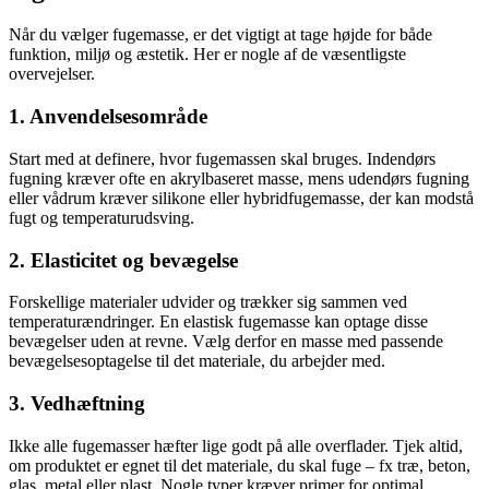
Når du vælger fugemasse, er det vigtigt at tage højde for både
funktion, miljø og æstetik. Her er nogle af de væsentligste
overvejelser.
1. Anvendelsesområde
Start med at definere, hvor fugemassen skal bruges. Indendørs
fugning kræver ofte en akrylbaseret masse, mens udendørs fugning
eller vådrum kræver silikone eller hybridfugemasse, der kan modstå
fugt og temperaturudsving.
2. Elasticitet og bevægelse
Forskellige materialer udvider og trækker sig sammen ved
temperaturændringer. En elastisk fugemasse kan optage disse
bevægelser uden at revne. Vælg derfor en masse med passende
bevægelsesoptagelse til det materiale, du arbejder med.
3. Vedhæftning
Ikke alle fugemasser hæfter lige godt på alle overflader. Tjek altid,
om produktet er egnet til det materiale, du skal fuge – fx træ, beton,
glas, metal eller plast. Nogle typer kræver primer for optimal