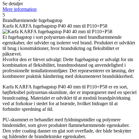
Se detaljer
Mere information
5
Brandhæmmende fugebagstop
Karfa KARFA fugebagstop P40 40 mm til P110+P58
Et fugebagstop i sort polyuretan-skum med brandhæmmende
egenskaber, der udvider og isolerer ved brand. Produktet er udviklet
til brug i konstruktioner, hvor brandsikring og fleksibilitet er
påkrævet.
Hvorfor den er blevet udvalgt: Dette fugebagstop er udvalgt for sin
kombination af fleksibilitet, brandmodstand og anvendelighed i
professionelle installationsmiljøer. Det repræsenterer en løsning, der
kombinerer praktisk håndtering med dokumenteret brandsikkerhed.
Karfa KARFA fugebagstop P40 40 mm til P110+P58 er en sort,
højfleksibel polyuretan-skumliste, der er imprægneret med en speciel
brandcoating. Materialet er udviklet til at modstå brandpåvirkning
ved at forkokse i stedet for at brænde, hvilket bidrager til at
forhindre spredning af ild.
PU-skummet er behandlet med fyldningsmidler og polymere
bindemidler, som giver produktet flammehæmmende egenskaber.
Den ydre coating danner en glat sort overflade, der både beskytter
og fuldender de brandtekniske egenskaber.