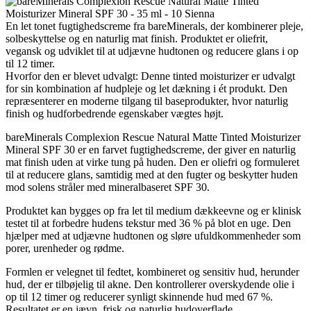
En let tonet fugtighedscreme fra bareMinerals, der kombinerer pleje,
solbeskyttelse og en naturlig mat finish. Produktet er oliefrit,
vegansk og udviklet til at udjævne hudtonen og reducere glans i op
til 12 timer.
Hvorfor den er blevet udvalgt: Denne tinted moisturizer er udvalgt
for sin kombination af hudpleje og let dækning i ét produkt. Den
repræsenterer en moderne tilgang til baseprodukter, hvor naturlig
finish og hudforbedrende egenskaber vægtes højt.
bareMinerals Complexion Rescue Natural Matte Tinted Moisturizer
Mineral SPF 30 er en farvet fugtighedscreme, der giver en naturlig
mat finish uden at virke tung på huden. Den er oliefri og formuleret
til at reducere glans, samtidig med at den fugter og beskytter huden
mod solens stråler med mineralbaseret SPF 30.
Produktet kan bygges op fra let til medium dækkeevne og er klinisk
testet til at forbedre hudens tekstur med 36 % på blot en uge. Den
hjælper med at udjævne hudtonen og sløre ufuldkommenheder som
porer, urenheder og rødme.
Formlen er velegnet til fedtet, kombineret og sensitiv hud, herunder
hud, der er tilbøjelig til akne. Den kontrollerer overskydende olie i
op til 12 timer og reducerer synligt skinnende hud med 67 %.
Resultatet er en jævn, frisk og naturlig hudoverflade.