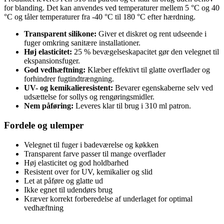
for blanding. Det kan anvendes ved temperaturer mellem 5 °C og 40
°C og tåler temperaturer fra -40 °C til 180 °C efter hærdning.
Transparent silikone:
Giver et diskret og rent udseende i
fuger omkring sanitære installationer.
Høj elasticitet:
25 % bevægelseskapacitet gør den velegnet til
ekspansionsfuger.
God vedhæftning:
Klæber effektivt til glatte overflader og
forhindrer fugtindtrængning.
UV- og kemikalieresistent:
Bevarer egenskaberne selv ved
udsættelse for sollys og rengøringsmidler.
Nem påføring:
Leveres klar til brug i 310 ml patron.
Fordele og ulemper
Velegnet til fuger i badeværelse og køkken
Transparent farve passer til mange overflader
Høj elasticitet og god holdbarhed
Resistent over for UV, kemikalier og slid
Let at påføre og glatte ud
Ikke egnet til udendørs brug
Kræver korrekt forberedelse af underlaget for optimal
vedhæftning