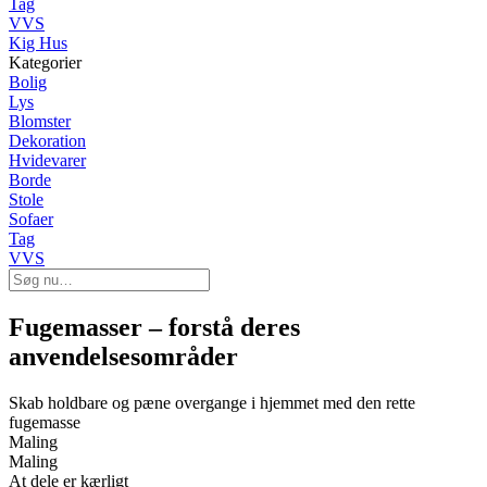
Tag
VVS
Kig Hus
Kategorier
Bolig
Lys
Blomster
Dekoration
Hvidevarer
Borde
Stole
Sofaer
Tag
VVS
Fugemasser – forstå deres
anvendelsesområder
Skab holdbare og pæne overgange i hjemmet med den rette
fugemasse
Maling
Maling
At dele er kærligt