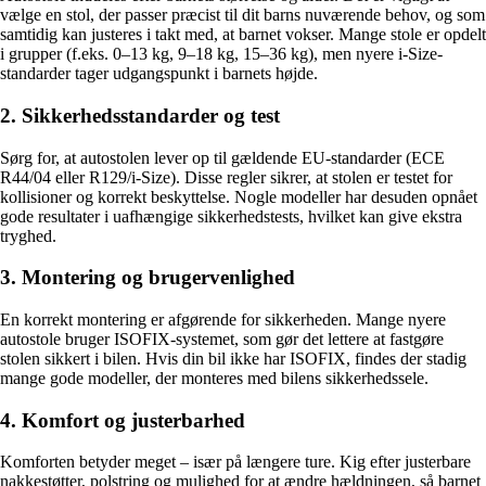
vælge en stol, der passer præcist til dit barns nuværende behov, og som
samtidig kan justeres i takt med, at barnet vokser. Mange stole er opdelt
i grupper (f.eks. 0–13 kg, 9–18 kg, 15–36 kg), men nyere i-Size-
standarder tager udgangspunkt i barnets højde.
2. Sikkerhedsstandarder og test
Sørg for, at autostolen lever op til gældende EU-standarder (ECE
R44/04 eller R129/i-Size). Disse regler sikrer, at stolen er testet for
kollisioner og korrekt beskyttelse. Nogle modeller har desuden opnået
gode resultater i uafhængige sikkerhedstests, hvilket kan give ekstra
tryghed.
3. Montering og brugervenlighed
En korrekt montering er afgørende for sikkerheden. Mange nyere
autostole bruger ISOFIX-systemet, som gør det lettere at fastgøre
stolen sikkert i bilen. Hvis din bil ikke har ISOFIX, findes der stadig
mange gode modeller, der monteres med bilens sikkerhedssele.
4. Komfort og justerbarhed
Komforten betyder meget – især på længere ture. Kig efter justerbare
nakkestøtter, polstring og mulighed for at ændre hældningen, så barnet