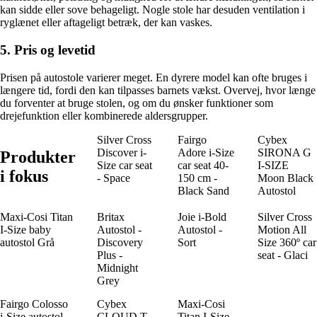
kan sidde eller sove behageligt. Nogle stole har desuden ventilation i
ryglænet eller aftageligt betræk, der kan vaskes.
5. Pris og levetid
Prisen på autostole varierer meget. En dyrere model kan ofte bruges i
længere tid, fordi den kan tilpasses barnets vækst. Overvej, hvor længe
du forventer at bruge stolen, og om du ønsker funktioner som
drejefunktion eller kombinerede aldersgrupper.
Silver Cross
Fairgo
Cybex
Discover i-
Adore i-Size
SIRONA G
Produkter
Size car seat
car seat 40-
I-SIZE
i fokus
- Space
150 cm -
Moon Black
Black Sand
Autostol
Maxi-Cosi Titan
Britax
Joie i-Bold
Silver Cross
I-Size baby
Autostol -
Autostol -
Motion All
autostol Grå
Discovery
Sort
Size 360º car
Plus -
seat - Glaci
Midnight
Grey
Fairgo Colosso
Cybex
Maxi-Cosi
i-Size autostol
CLOUD T
Titan I-Size