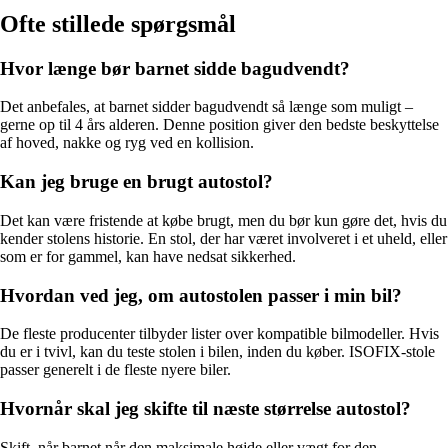
Ofte stillede spørgsmål
Hvor længe bør barnet sidde bagudvendt?
Det anbefales, at barnet sidder bagudvendt så længe som muligt –
gerne op til 4 års alderen. Denne position giver den bedste beskyttelse
af hoved, nakke og ryg ved en kollision.
Kan jeg bruge en brugt autostol?
Det kan være fristende at købe brugt, men du bør kun gøre det, hvis du
kender stolens historie. En stol, der har været involveret i et uheld, eller
som er for gammel, kan have nedsat sikkerhed.
Hvordan ved jeg, om autostolen passer i min bil?
De fleste producenter tilbyder lister over kompatible bilmodeller. Hvis
du er i tvivl, kan du teste stolen i bilen, inden du køber. ISOFIX-stole
passer generelt i de fleste nyere biler.
Hvornår skal jeg skifte til næste størrelse autostol?
Skift, når barnet når den maksimale højde eller vægt for den