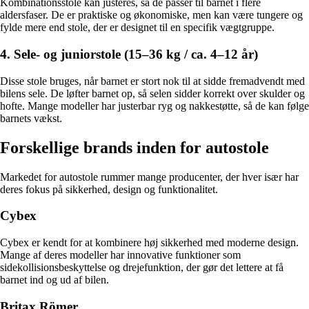
Kombinationsstole kan justeres, så de passer til barnet i flere
aldersfaser. De er praktiske og økonomiske, men kan være tungere og
fylde mere end stole, der er designet til en specifik vægtgruppe.
4. Sele- og juniorstole (15–36 kg / ca. 4–12 år)
Disse stole bruges, når barnet er stort nok til at sidde fremadvendt med
bilens sele. De løfter barnet op, så selen sidder korrekt over skulder og
hofte. Mange modeller har justerbar ryg og nakkestøtte, så de kan følge
barnets vækst.
Forskellige brands inden for autostole
Markedet for autostole rummer mange producenter, der hver især har
deres fokus på sikkerhed, design og funktionalitet.
Cybex
Cybex er kendt for at kombinere høj sikkerhed med moderne design.
Mange af deres modeller har innovative funktioner som
sidekollisionsbeskyttelse og drejefunktion, der gør det lettere at få
barnet ind og ud af bilen.
Britax Römer