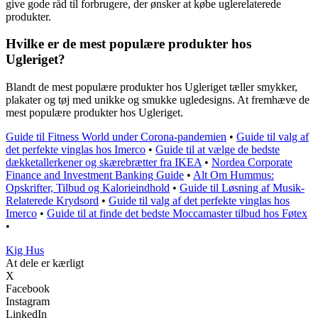
give gode råd til forbrugere, der ønsker at købe uglerelaterede
produkter.
Hvilke er de mest populære produkter hos
Ugleriget?
Blandt de mest populære produkter hos Ugleriget tæller smykker,
plakater og tøj med unikke og smukke ugledesigns. At fremhæve de
mest populære produkter hos Ugleriget.
Guide til Fitness World under Corona-pandemien
•
Guide til valg af
det perfekte vinglas hos Imerco
•
Guide til at vælge de bedste
dækketallerkener og skærebrætter fra IKEA
•
Nordea Corporate
Finance and Investment Banking Guide
•
Alt Om Hummus:
Opskrifter, Tilbud og Kalorieindhold
•
Guide til Løsning af Musik-
Relaterede Krydsord
•
Guide til valg af det perfekte vinglas hos
Imerco
•
Guide til at finde det bedste Moccamaster tilbud hos Føtex
•
Kig Hus
At dele er kærligt
X
Facebook
Instagram
LinkedIn