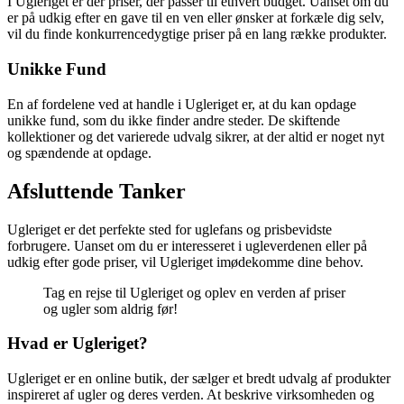
I Ugleriget er der priser, der passer til ethvert budget. Uanset om du
er på udkig efter en gave til en ven eller ønsker at forkæle dig selv,
vil du finde konkurrencedygtige priser på en lang række produkter.
Unikke Fund
En af fordelene ved at handle i Ugleriget er, at du kan opdage
unikke fund, som du ikke finder andre steder. De skiftende
kollektioner og det varierede udvalg sikrer, at der altid er noget nyt
og spændende at opdage.
Afsluttende Tanker
Ugleriget er det perfekte sted for uglefans og prisbevidste
forbrugere. Uanset om du er interesseret i ugleverdenen eller på
udkig efter gode priser, vil Ugleriget imødekomme dine behov.
Tag en rejse til Ugleriget og oplev en verden af priser
og ugler som aldrig før!
Hvad er Ugleriget?
Ugleriget er en online butik, der sælger et bredt udvalg af produkter
inspireret af ugler og deres verden. At beskrive virksomheden og