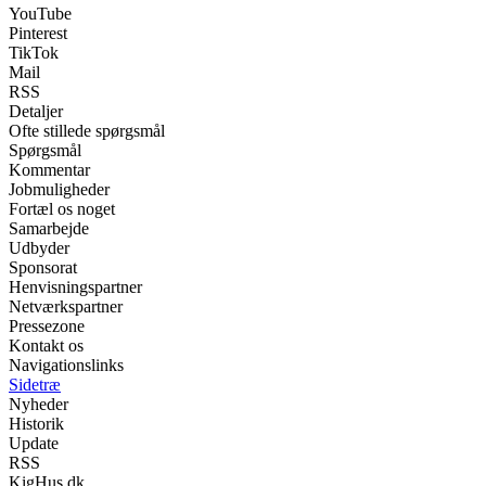
YouTube
Pinterest
TikTok
Mail
RSS
Detaljer
Ofte stillede spørgsmål
Spørgsmål
Kommentar
Jobmuligheder
Fortæl os noget
Samarbejde
Udbyder
Sponsorat
Henvisningspartner
Netværkspartner
Pressezone
Kontakt os
Navigationslinks
Sidetræ
Nyheder
Historik
Update
RSS
KigHus.dk