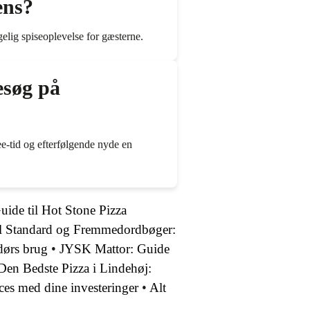
ens?
elig spiseoplevelse for gæsterne.
esøg på
-tid og efterfølgende nyde en
uide til Hot Stone Pizza
il Standard og Fremmedordbøger:
dørs brug
•
JYSK Mattor: Guide
Den Bedste Pizza i Lindehøj:
cces med dine investeringer
•
Alt