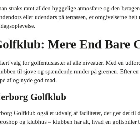
man straks ramt af den hyggelige atmosfære og den betage
ndendørs eller udendørs på terrassen, er omgivelserne helt
dagsoplevelse.
olfklub: Mere End Bare G
ært valg for golfentusiaster af alle niveauer. Med en udfo
lubben til sjove og spændende runder på greenen. Efter en
appe af og nyde god mad.
derborg Golfklub
g Golfklub også et udvalg af faciliteter, der gør det til d
proshop og klubhus – klubben har alt, hvad en golfspiller 