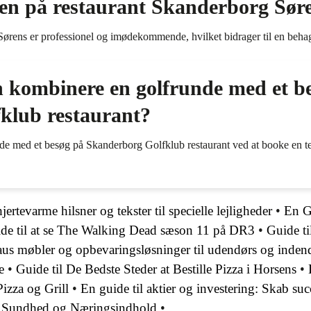
cen på restaurant Skanderborg Sør
ørens er professionel og imødekommende, hvilket bidrager til en behag
kombinere en golfrunde med et b
klub restaurant?
 med et besøg på Skanderborg Golfklub restaurant ved at booke en tee
jertevarme hilsner og tekster til specielle lejligheder
•
En G
de til at se The Walking Dead sæson 11 på DR3
•
Guide t
aus møbler og opbevaringsløsninger til udendørs og inden
e
•
Guide til De Bedste Steder at Bestille Pizza i Horsens
•
izza og Grill
•
En guide til aktier og investering: Skab su
r, Sundhed og Næringsindhold
•