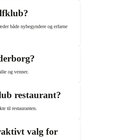
lfklub?
glæder både nybegyndere og erfarne
derborg?
ilie og venner.
ub restaurant?
e til restauranten.
aktivt valg for