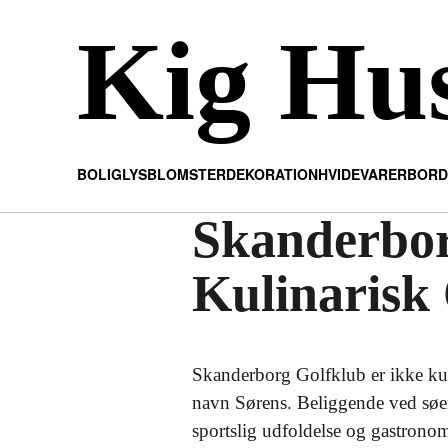
Kig Hu
BOLIG
LYS
BLOMSTER
DEKORATION
HVIDEVARER
BORD
Skanderbor
Kulinarisk 
Skanderborg Golfklub er ikke kun 
navn Sørens. Beliggende ved søe
sportslig udfoldelse og gastronom