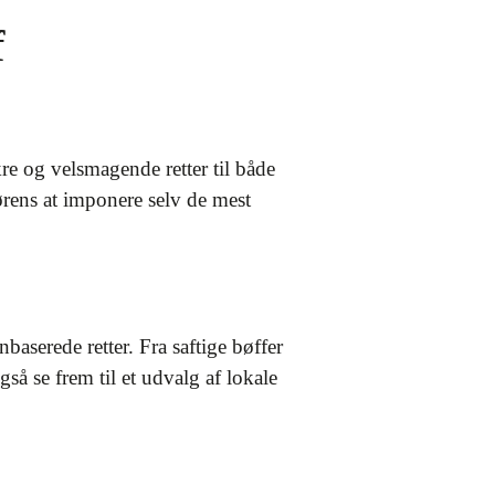
f
re og velsmagende retter til både
ørens at imponere selv de mest
aserede retter. Fra saftige bøffer
gså se frem til et udvalg af lokale