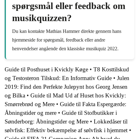
spørgsmål eller feedback om
musikquizzen?
Du kan kontakte Mathias Hammer direkte gennem hans
hjemmeside for spørgsmål, feedback eller andre
henvendelser angående den klassiske musikquiz 2022.
Guide til Posthuset i Kvickly Køge
•
T8 Kosttilskud
og Testosteron Tilskud: En Informativ Guide
•
Julen
2019: Find den Perfekte Julepynt hos Georg Jensen
og Bilka
•
Guide til Mad Ud af Huset hos Kvickly:
Smørrebrød og Mere
•
Guide til Fakta Espergærde:
Åbningstider og mere
•
Guide til Stofbutikker i
Sønderborg: Åbningstider og Mere
•
Lokkedåser til
sølvfisk: Effektiv bekæmpelse af sølvfisk i hjemmet
•
Guide til FIFA 21 Companion App: Alt hvad du