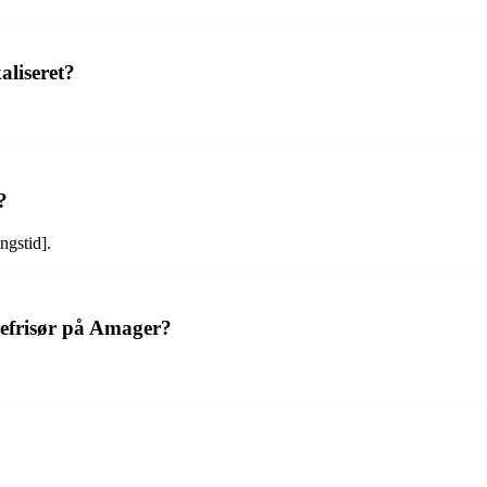
liseret?
?
ngstid].
efrisør på Amager?