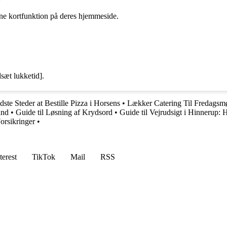
ine kortfunktion på deres hjemmeside.
dsæt lukketid].
ste Steder at Bestille Pizza i Horsens
•
Lækker Catering Til Fredagsmø
and
•
Guide til Løsning af Krydsord
•
Guide til Vejrudsigt i Hinnerup:
orsikringer
•
terest
TikTok
Mail
RSS