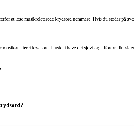
rer
for at løse musikrelaterede krydsord nemmere. Hvis du støder på s
rende musik-relateret krydsord. Husk at have det sjovt og udfordre din 
?
 krydsord?