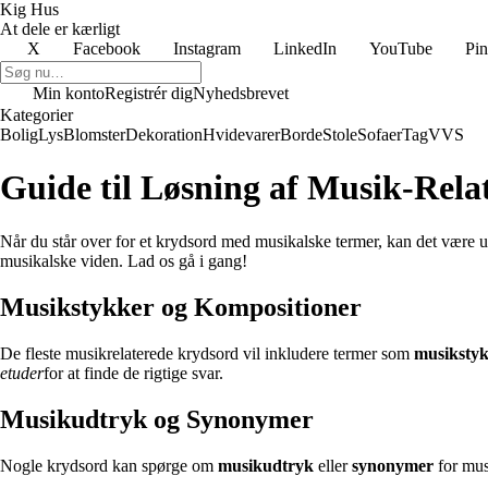
Kig Hus
At dele er kærligt
X
Facebook
Instagram
LinkedIn
YouTube
Pin
Min konto
Registrér dig
Nyhedsbrevet
Kategorier
Bolig
Lys
Blomster
Dekoration
Hvidevarer
Borde
Stole
Sofaer
Tag
VVS
Guide til Løsning af Musik-Rel
Når du står over for et krydsord med musikalske termer, kan det være udf
musikalske viden. Lad os gå i gang!
Musikstykker og Kompositioner
De fleste musikrelaterede krydsord vil inkludere termer som
musiksty
etuder
for at finde de rigtige svar.
Musikudtryk og Synonymer
Nogle krydsord kan spørge om
musikudtryk
eller
synonymer
for mus