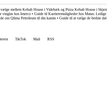
at vælge mellem Kebab House i Videbæk og Pizza Kebab House i Skjer
te vinglas hos Imerco
•
Guide til Karrieremuligheder hos Matas: Ledige 
vide om Qlima Petroleum til din kamin
•
Guide til at vælge de bedste d
terest
TikTok
Mail
RSS