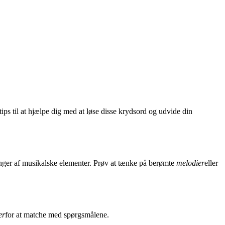
ips til at hjælpe dig med at løse disse krydsord og udvide din
inger af musikalske elementer. Prøv at tænke på berømte
melodier
eller
er
for at matche med spørgsmålene.