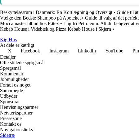
Beskyttelsesrum i Danmark: En Kortlægning og Oversigt
•
Guide til 
Vælge den Bedste Shampoo på Apoteket
•
Guide til valg af det perfek
Moccamaster tilbud hos Føtex
•
Lugtfri Petroleum: Alt du behøver at 
Kebab House i Videbæk og Pizza Kebab House i Skjern
•
Kig Hus
At dele er kærligt
X
Facebook
Instagram
LinkedIn
YouTube
Pin
Detaljer
Ofte stillede spørgsmål
Spørgsmål
Kommentar
Jobmuligheder
Fortæl os noget
Samarbejde
Udbyder
Sponsorat
Henvisningspartner
Netværkspartner
Pressezone
Kontakt os
Navigationslinks
Sidetræ