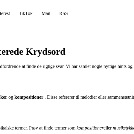
terest
TikTok
Mail
RSS
aterede Krydsord
ordrende at finde de rigtige svar. Vi har samlet nogle nyttige hints og t
kker
og
kompositioner
. Disse refererer til melodier eller sammensætn
ikalske termer. Prøv at finde termer som
kompositioner
eller
musikstykk