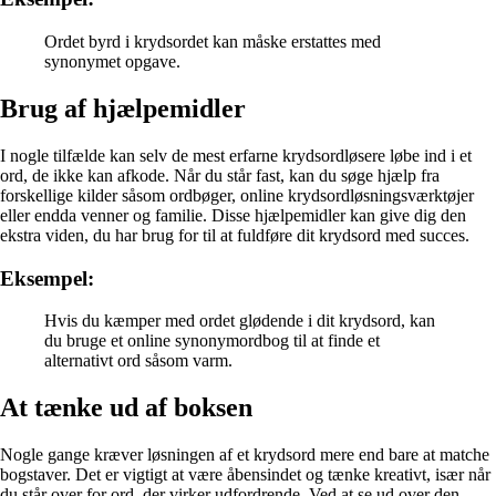
Ordet byrd i krydsordet kan måske erstattes med
synonymet opgave.
Brug af hjælpemidler
I nogle tilfælde kan selv de mest erfarne krydsordløsere løbe ind i et
ord, de ikke kan afkode. Når du står fast, kan du søge hjælp fra
forskellige kilder såsom ordbøger, online krydsordløsningsværktøjer
eller endda venner og familie. Disse hjælpemidler kan give dig den
ekstra viden, du har brug for til at fuldføre dit krydsord med succes.
Eksempel:
Hvis du kæmper med ordet glødende i dit krydsord, kan
du bruge et online synonymordbog til at finde et
alternativt ord såsom varm.
At tænke ud af boksen
Nogle gange kræver løsningen af et krydsord mere end bare at matche
bogstaver. Det er vigtigt at være åbensindet og tænke kreativt, især når
du står over for ord, der virker udfordrende. Ved at se ud over den