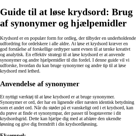
Guide til at løse krydsord: Brug
af synonymer og hjælpemidler
Krydsord er en populær form for ordleg, der tilbyder en underholdende
udfordring for ordelskere i alle aldre. At løse et krydsord kræver en
god forståelse af forskellige ordtyper samt evnen til at tænke kreativt
og analytisk. En effektiv strategi til at løse krydsord er at anvende
synonymer og andre hjælpemidler til din fordel. I denne guide vil vi
udforske, hvordan du kan bruge synonymer og andre tip til at løse
krydsord med lethed.
Anvendelse af synonymer
Et nyttigt værktøj til at løse krydsord er at bruge synonymer.
Synonymer er ord, der har en lignende eller næsten identisk betydning
som et andet ord. Når du støder på et vanskeligt ord i et krydsord, kan
du prøve at finde et synonympar, der passer til bogstaverne i dit
krydsordsgrid. Dette kan hjælpe dig med at afsløre den ukendte
løsning og give dig fremdrift i din krydsordløsning.
Eksempel: