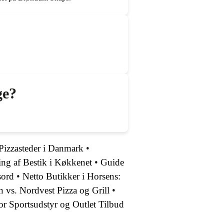
ge?
 Pizzasteder i Danmark
•
ing af Bestik i Køkkenet
•
Guide
sord
•
Netto Butikker i Horsens:
 vs. Nordvest Pizza og Grill
•
or Sportsudstyr og Outlet Tilbud