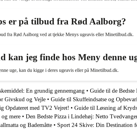
ps er på tilbud fra Rød Aalborg?
lbud fra Rød Aalborg ved at tjekke Menys ugeavis eller Minetilbud.dk.
ud kan jeg finde hos Meny denne u
enne uge, kan du kigge i deres ugeavis eller på Minetilbud.dk.
dvaskemiddel: En grundig gennemgang
•
Guide til de Bedste
or Givskud og Vejle
•
Guide til Skuffeindsatse og Opbevar
Dig Opdateret med TV2 Vejret!
•
Guide til Løsning af Kryd
, og mere
•
Den Bedste Pizza i Lindehøj: Netto Tvedvangen
Hallmatta og Bademåtte
•
Sport 24 Skive: Din Destination f