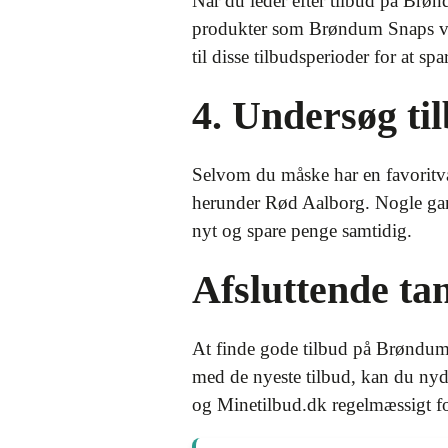
Når du leder efter tilbud på Brø
produkter som Brøndum Snaps være
til disse tilbudsperioder for at sp
4. Undersøg ti
Selvom du måske har en favoritva
herunder Rød Aalborg. Nogle gang
nyt og spare penge samtidig.
Afsluttende ta
At finde gode tilbud på Brøndum 
med de nyeste tilbud, kan du nyde
og Minetilbud.dk regelmæssigt for 