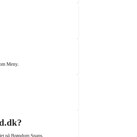
 som Meny.
ud.dk?
andet på Brøndum Snaps.