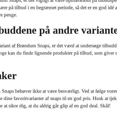
ndum Snaps, er det vigtigt at være opmærksom på tilbudsp
 på tilbud i en begrænset periode, så det er en god idé 
are penge.
lbuddene på andre variante
riant af Brøndum Snaps, er det værd at undersøge tilbudde
e kan du finde lignende produkter på tilbud, som giver d
nker
Snaps behøver ikke at være besværligt. Ved at følge vores
 dine favoritvarianter af snaps til en god pris. Husk at 
at sikre dig, at du aldrig går glip af en god deal. Skål!