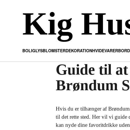
Kig Hu
BOLIG
LYS
BLOMSTER
DEKORATION
HVIDEVARER
BORD
Guide til at
Brøndum S
Hvis du er tilhænger af Brøndum 
til det rette sted. Her vil vi g
kan nyde dine favoritdrikke uden