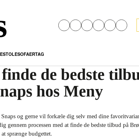
s
E
STOLE
SOFAER
TAG
 finde de bedste tilb
naps hos Meny
Snaps og gerne vil forkæle dig selv med dine favoritvarian
uide dig gennem processen med at finde de bedste tilbud på
 at sprænge budgettet.