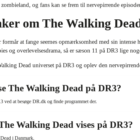
i zombieland, og fans kan se frem til nervepirrende episod
anker om The Walking Dea
er formår at fange seernes opmærksomhed med sin intense
bies og overlevelsesdrama, så er sæson 11 på DR3 lige noge
Walking Dead universet på DR3 og oplev den nervepirrende 
se The Walking Dead på DR3?
 ved at besøge DR.dk og finde programmet der.
 The Walking Dead vises på DR3?
 Dead i Danmark.