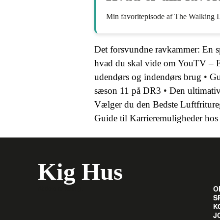
Min favoritepisode af The Walking De
Det forsvundne ravkammer: En s
hvad du skal vide om YouTV – E
udendørs og indendørs brug
•
Gu
sæson 11 på DR3
•
Den ultimativ
Vælger du den Bedste Luftfriture
Guide til Karrieremuligheder hos
Kig Hus
At dele er kærligt
O
S
K
J