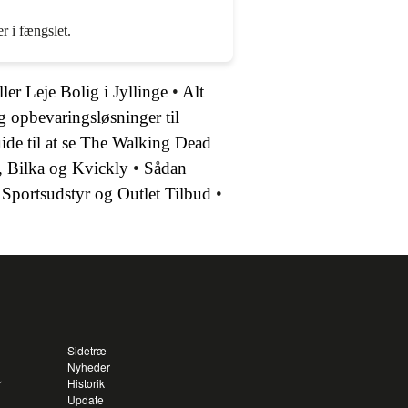
r i fængslet.
ller Leje Bolig i Jyllinge
•
Alt
 opbevaringsløsninger til
ide til at se The Walking Dead
, Bilka og Kvickly
•
Sådan
 Sportsudstyr og Outlet Tilbud
•
Sidetræ
Nyheder
r
Historik
Update