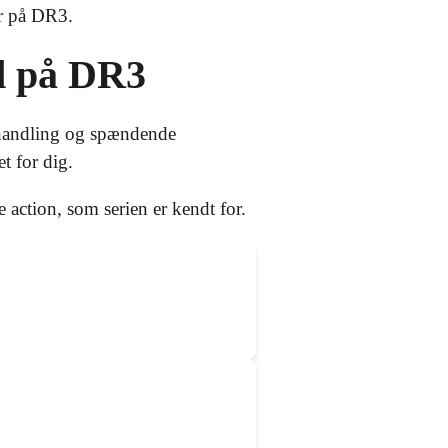
er på DR3.
d på DR3
 handling og spændende
t for dig.
action, som serien er kendt for.