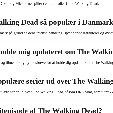
ixon og Michonne spiller centrale roller i The Walking Dead.
alking Dead så populær i Danmar
ark på grund af dens intense handling, spændende karakterer og dystr
holde mig opdateret om The Walk
 og tilmelde dig nyhedsbreve for at holde dig opdateret om The Walki
pulære serier ud over The Walkin
pulære serier ud over The Walking Dead, såsom DR3 Skat, som tiltrækker
itepisode af The Walking Dead?