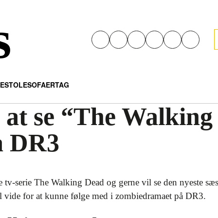
s
E
STOLE
SOFAER
TAG
l at se “The Walkin
å DR3
e tv-serie The Walking Dead og gerne vil se den nyeste s
 skal vide for at kunne følge med i zombiedramaet på DR3.