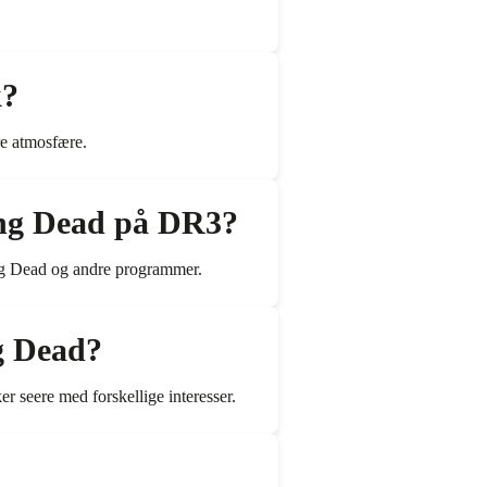
k?
e atmosfære.
ing Dead på DR3?
ng Dead og andre programmer.
g Dead?
 seere med forskellige interesser.