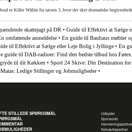
ad er Killer Within fra sæson 3, hvor der sker dramatiske begivenhede
pændende skattejagt på DR
•
Guide til Effektivt at Sælge e
n omfattende anmeldelse
•
En guide til Bauhaus møbler og
ide til Effektivt at Sælge eller Leje Bolig i Jyllinge
•
En gu
e guide til DAB-radioer: Find den bedste tilbud hos Føtex
gryde til dit Køkken
•
Sport 24 Skive: Din Destination for
 Matas: Ledige Stillinger og Jobmuligheder
•
FTE STILLEDE SPØRGSMÅL
Udbyder
PØRGSMÅL
Sponsorat
OMMENTAR
Henvisningspartne
OBMULIGHEDER
Netværkspartner