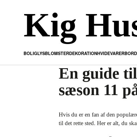
Kig Hu
BOLIG
LYS
BLOMSTER
DEKORATION
HVIDEVARER
BORD
En guide ti
sæson 11 p
Hvis du er en fan af den populær
til det rette sted. Her er alt, du