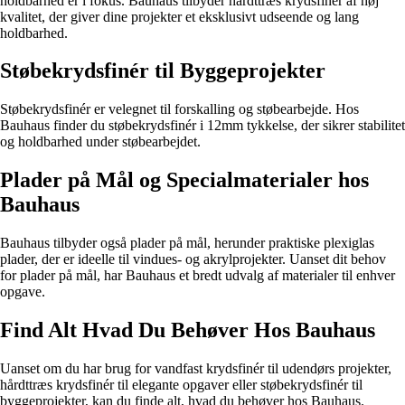
holdbarhed er i fokus. Bauhaus tilbyder hårdttræs krydsfinér af høj
kvalitet, der giver dine projekter et eksklusivt udseende og lang
holdbarhed.
Støbekrydsfinér til Byggeprojekter
Støbekrydsfinér er velegnet til forskalling og støbearbejde. Hos
Bauhaus finder du støbekrydsfinér i 12mm tykkelse, der sikrer stabilitet
og holdbarhed under støbearbejdet.
Plader på Mål og Specialmaterialer hos
Bauhaus
Bauhaus tilbyder også plader på mål, herunder praktiske plexiglas
plader, der er ideelle til vindues- og akrylprojekter. Uanset dit behov
for plader på mål, har Bauhaus et bredt udvalg af materialer til enhver
opgave.
Find Alt Hvad Du Behøver Hos Bauhaus
Uanset om du har brug for vandfast krydsfinér til udendørs projekter,
hårdttræs krydsfinér til elegante opgaver eller støbekrydsfinér til
byggeprojekter, kan du finde alt, hvad du behøver hos Bauhaus.